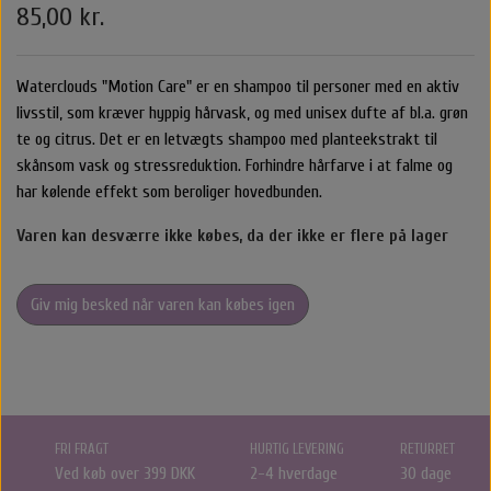
85,00 kr.
Belvu Elastikker
Body Cremer Solcremer & Make up
Shampoo & Conditioner
Glattejern & Krøllejern
Rejse størrelser
Texturespray
Hårkur
Waterclouds "Motion Care" er en shampoo til personer med en aktiv
By stær
Varmebeskyttelse
Styling Apparater
Stylingprodukter
Cremer
Hårkur
Clips
livsstil, som kræver hyppig hårvask, og med unisex dufte af bl.a. grøn
te og citrus. Det er e
n letvægts shampoo med planteekstrakt til
Nordic Bio Brush Hårbørster
Leave in / Balsam spray
Hovedbundsproblemer
Hårprodukter
Hårbørster
Til Mænd
Føntørrer
Solcreme
skånsom vask og stressreduktion. Forhindre hårfarve
i at falme og
har kølende effekt som beroliger hovedbunden.
O&M - OriginalMineral
Saltvandspray & Volumespray
Stylingprodukter
Rejse størelser
Alm. Børster
Accessories
Make up
Varen kan desværre ikke købes, da der ikke er flere på lager
That's So
Carroten Solcremer & Aftersun
Hovedbundsproblemer
Beauty box
Selvbruner
Wet Brush
Hårpynt
Voks
Giv mig besked når varen kan købes igen
Libling Håraccessories
Hovedbundsproblemer
O&M - OriginalMineral
Yuaia børster
Smykker
Shampoo & Conditioner
By Stær Accessories
Accessories
FRI FRAGT
HURTIG LEVERING
RETURRET
Nordic Bio Brush Hårbørster
Rose Hårklemme
Hårkur
Ved køb over 399 DKK
2-4 hverdage
30 dage