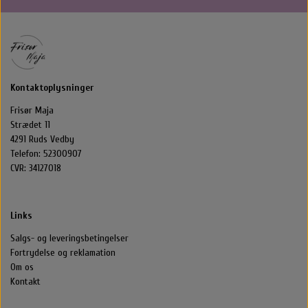
Halstørklæder & Tørklæder
Libling Håraccessories
Nordic Bio Brush
Styling
Hårelastikker
Selvbruner
Stær Huer
Kontaktoplysninger
By Stær Smykker
Hårklemmer
Kasketter
Frisør Maja
Strædet 11
4291 Ruds Vedby
Belvu Elastikker
Hårklemmer
Scrunchie
Øreringe
Telefon: 52300907
CVR: 34127018
That’s So Make up
Elastikker
Scrunchie
Armbånd
Links
That's So Make Up
Smykkeskrin
Brocher
Salgs- og leveringsbetingelser
Fortrydelse og reklamation
Hårelastikker
Om os
Kontakt
Hårnåle