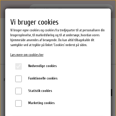
Vi bruger cookies
Vi bruger egne cookies og cookies fra tredjeparter til at personalisere din
brugeroplevelse, til markedsføring og til at undersøge, hvordan vores
hjemmeside anvendes af besøgende. Du kan altid tilbagekalde dit
samtykke ved at trykke på linket 'Cookies' nederst på siden.
Læs mere om cookies her
Nødvendige cookies
Funktionelle cookies
Hjem
Forside
Waterclouds Hårprodukter
Waterclouds Motion Care Shampoo 250 ml
Statistik cookies
UDSOLGT
Brands
Marketing cookies
Epres Hårprodukter
Shoppen