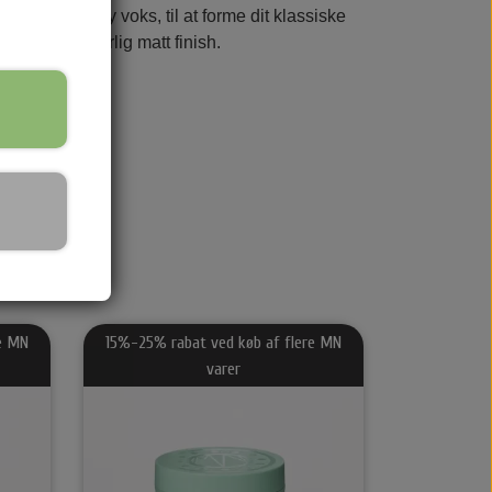
leksibel clay voks, til at forme dit klassiske
d og en naturlig matt finish.
urv
dy Cremer Solcremer & Make up
emer
lcreme
ke up
e MN
15%-25% rabat ved køb af flere MN
varer
lvbruner