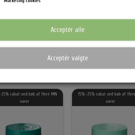
Marketing cookies
Waterclouds Lucky Nr7 Matt Clay er en vandbaseret, meget f
og moderne look. Den er nem at påføre, med et medium hol
Acceptér alle
Tilføj til k
−
+
Acceptér valgte
nsen Hårprodukter & Stylere
Waterclouds Hårprodukter
Bo
Shampoo & Conditioner
Cr
n & Krøllejern
Hårkur
So
Til Mænd
Ma
-25% rabat ved køb af flere MN
15%-25% rabat ved køb af fler
varer
varer
ukter
Stylingprodukter
Se
Hovedbundsproblemer