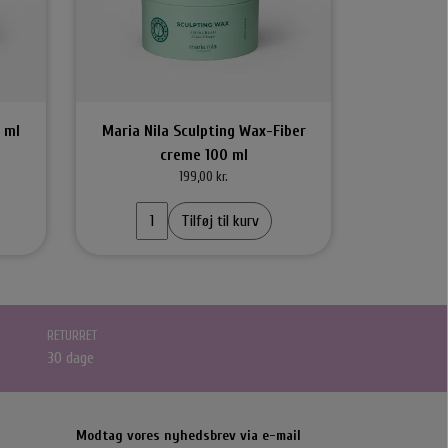
alMineral
By Stær Accessories
ditioner
Rose Hårklemme
Halstørklæder & Tørklæder
Stær Huer
 ml
Maria Nila Sculpting Wax-Fiber
creme 100 ml
Kasketter
199,00 kr.
Hårklemmer
Tilføj til kurv
Scrunchie
Brocher
Hårelastikker
Hårnåle
RETURRET
30 dage
stikker
That’s So Make up
That's So Make Up
Modtag vores nyhedsbrev via e-mail