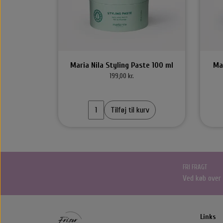
Styling Apparater
Hårbørster
Føntørrer
Alm. Børster
Wet Brush
Yuaia børster
Maria Nila Styling Paste 100 ml
Ma
199,00 kr.
Tilføj til kurv
FRI FRAGT
Ved køb over
Nordic Bio Brush Hårbørster
Libl
Nordic Bio Brush
Håre
Hårk
Links