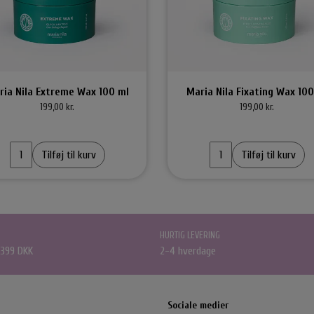
Accessories
Carroten Solcremer & Aftersun
O&M - Origin
Hårpynt
Shampoo & Con
Smykker
Hårkur
Accessories
Styling
ria Nila Extreme Wax 100 ml
Maria Nila Fixating Wax 100
199,00 kr.
199,00 kr.
Tilføj til kurv
Tilføj til kurv
HURTIG LEVERING
 399 DKK
2-4 hverdage
ing Håraccessories
Selvbruner
By Stær Smykker
Belvu Ela
lastikker
Øreringe
Elastikker
lemmer
Armbånd
Sociale medier