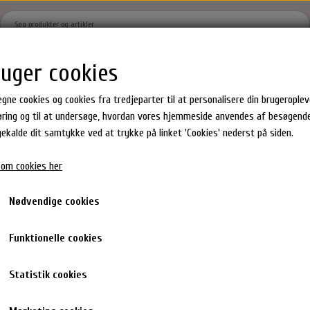
ruger cookies
Hjem
Brands
Shoppen
Om
Kontakt
Gavekort
egne cookies og cookies fra tredjeparter til at personalisere din brugeropleve
ring og til at undersøge, hvordan vores hjemmeside anvendes af besøgende
agekalde dit samtykke ved at trykke på linket 'Cookies' nederst på siden.
Hår produkter
Epres Hårprodukter
Milk_shake Hårprodukter
om cookies her
ster
Hårkur
Shampoo & Balsam
en Gummies
Shampoo
Hårkur & Leave in
Clay 100ml
Nødvendige cookies
dukter
Conditioner
Styling
Waterclouds Lucky Nr7 Matt C
0%
hår accesories
Toning Spray
Funktionelle cookies
169,00 kr.
85,00 kr.
Statistik cookies