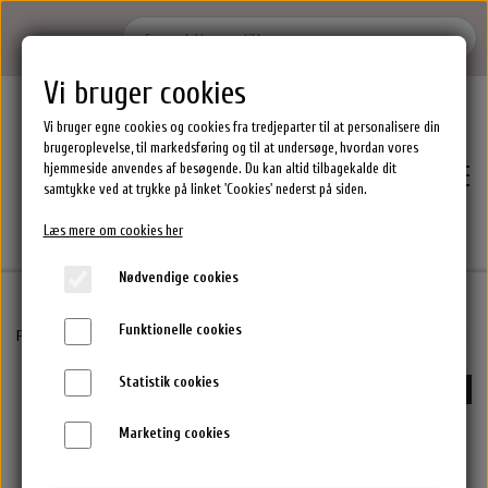
Vi bruger cookies
Vi bruger egne cookies og cookies fra tredjeparter til at personalisere din
brugeroplevelse, til markedsføring og til at undersøge, hvordan vores
hjemmeside anvendes af besøgende. Du kan altid tilbagekalde dit
samtykke ved at trykke på linket 'Cookies' nederst på siden.
Læs mere om cookies her
Nødvendige cookies
Funktionelle cookies
Hjem
Forside
Waterclouds Hårprodukter
Waterclouds Intensive Volume Treatment 150ml
Statistik cookies
UDSOLGT
Brands
Marketing cookies
Epres Hårprodukter
Shoppen