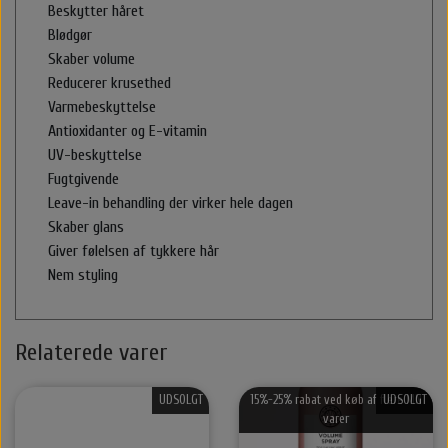
Beskytter håret
Blødgør
Halstørklæder & Tørklæder
Libling Håraccessories
Nordic Bio Brush
Styling
Skaber volume
Reducerer krusethed
Hårelastikker
Selvbruner
Stær Huer
Varmebeskyttelse
Antioxidanter og E-vitamin
By Stær Smykker
Hårklemmer
Kasketter
UV-beskyttelse
Fugtgivende
Leave-in behandling der virker hele dagen
Belvu Elastikker
Hårklemmer
Scrunchie
Øreringe
Skaber glans
Giver følelsen af tykkere hår
That’s So Make up
Elastikker
Scrunchie
Armbånd
Nem styling
That's So Make Up
Smykkeskrin
Brocher
Relaterede varer
Hårelastikker
UDSOLGT
15%-25% rabat ved køb af flere MN
UDSOLGT
varer
Hårnåle