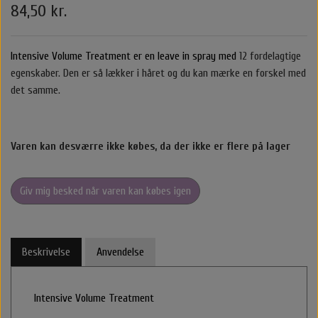
84,50 kr.
Belvu Elastikker
Body Cremer Solcremer & Make up
Shampoo & Conditioner
Glattejern & Krøllejern
Rejse størrelser
Texturespray
Hårkur
Intensive Volume Treatment er en leave in spray med
12 fordelagtige
By stær
Varmebeskyttelse
Styling Apparater
Stylingprodukter
Cremer
Hårkur
Clips
egenskaber. Den er så lækker i håret og du kan mærke en forskel med
det samme.
Nordic Bio Brush Hårbørster
Leave in / Balsam spray
Hovedbundsproblemer
Hårprodukter
Hårbørster
Til Mænd
Føntørrer
Solcreme
O&M - OriginalMineral
Saltvandspray & Volumespray
Stylingprodukter
Rejse størelser
Alm. Børster
Accessories
Make up
Varen kan desværre ikke købes, da der ikke er flere på lager
That's So
Carroten Solcremer & Aftersun
Hovedbundsproblemer
Beauty box
Selvbruner
Wet Brush
Hårpynt
Voks
Giv mig besked når varen kan købes igen
Libling Håraccessories
Hovedbundsproblemer
O&M - OriginalMineral
Yuaia børster
Smykker
Beskrivelse
Anvendelse
Shampoo & Conditioner
By Stær Accessories
Accessories
Intensive Volume Treatment
Nordic Bio Brush Hårbørster
Rose Hårklemme
Hårkur