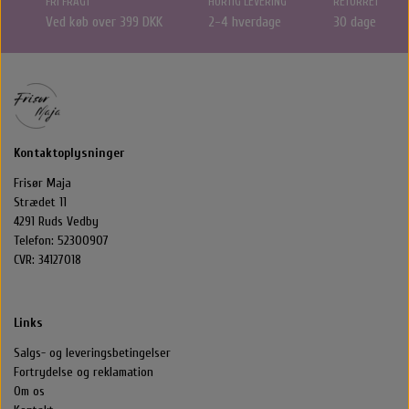
FRI FRAGT
HURTIG LEVERING
RETURRET
Ved køb over 399 DKK
2-4 hverdage
30 dage
Halstørklæder & Tørklæder
Libling Håraccessories
Nordic Bio Brush
Styling
Hårelastikker
Selvbruner
Stær Huer
By Stær Smykker
Hårklemmer
Kasketter
Kontaktoplysninger
Frisør Maja
Belvu Elastikker
Hårklemmer
Scrunchie
Øreringe
Strædet 11
4291 Ruds Vedby
That’s So Make up
Elastikker
Scrunchie
Armbånd
Telefon: 52300907
CVR: 34127018
That's So Make Up
Smykkeskrin
Brocher
Links
Hårelastikker
Salgs- og leveringsbetingelser
Fortrydelse og reklamation
Hårnåle
Om os