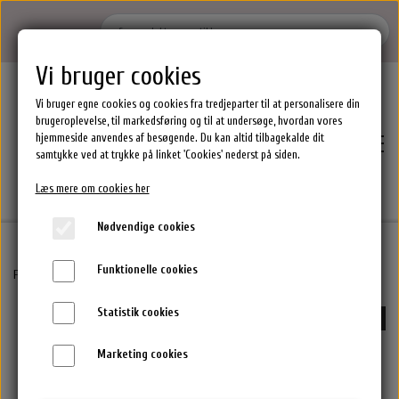
Vi bruger cookies
Vi bruger egne cookies og cookies fra tredjeparter til at personalisere din
brugeroplevelse, til markedsføring og til at undersøge, hvordan vores
hjemmeside anvendes af besøgende. Du kan altid tilbagekalde dit
samtykke ved at trykke på linket 'Cookies' nederst på siden.
Læs mere om cookies her
Nødvendige cookies
Funktionelle cookies
Hjem
Forside
By Stær Smykker
Tilda Øreringe - Forgyldt
Statistik cookies
-65%
Brands
Marketing cookies
Epres Hårprodukter
Shoppen