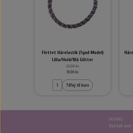
Styling Apparater
Hårbørster
Føntørrer
Alm. Børster
Wet Brush
Yuaia børster
Flettet Hårelastik (Tynd Model)
Håre
Lilla/Hvid/Blå Glitter
20,00 kr.
10,00 kr.
Tilføj til kurv
Nordic Bio Brush Hårbørster
Libl
Nordic Bio Brush
Håre
FRI FRAGT
Ved køb over
Hårk