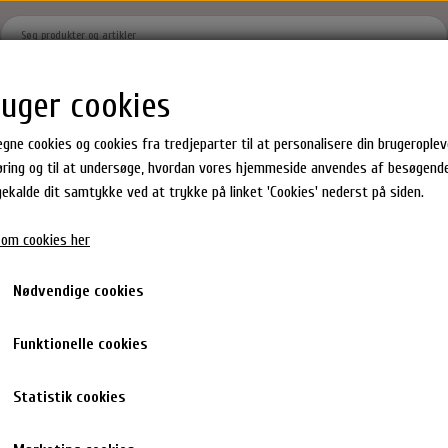
ruger cookies
Hjem
Brands
Shoppen
Om
Kontakt
Gavekort
egne cookies og cookies fra tredjeparter til at personalisere din brugeropleve
ring og til at undersøge, hvordan vores hjemmeside anvendes af besøgende
agekalde dit samtykke ved at trykke på linket 'Cookies' nederst på siden.
Hår produkter
Epres Hårprodukter
Milk_shake Hårprodukter
om cookies her
ster
Hårkur
Shampoo & Balsam
en Gummies
Shampoo
Hårkur & Leave in
 Latte farvet-Lille
Nødvendige cookies
dukter
Conditioner
Styling
Rose Hårklemme Latte farvet-L
0%
hår accesories
Toning Spray
Funktionelle cookies
120,00 kr.
60,00 kr.
Statistik cookies