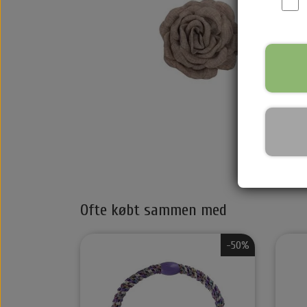
Texturespray
HH-Simonsen
Varmebeskyttelse
Belvu Elastikker
Leave in / Balsam spray
By stær
Saltvandspray & Volumespray
Nordic Bio Brush Hårbørster
Voks
O&M - OriginalMineral
Hovedbundsproblemer
That's So
Libling Håraccessories
Maria Nila Hårprodukter.
HH-Simo
Shampoo & Conditioner
Børster
500 ml Flasker
Glattejer
Ofte købt sammen med
Hårkur
Clips
Stylingprodukter
Hårprod
-50%
Hovedbundsproblemer
Rejse størelser
Beauty box