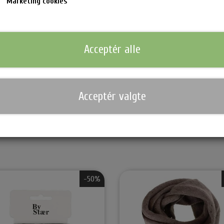
Marketing cookies
Smukke Rose hårklemme, som fås i forskellige farver. Det fineste hårpy
hverdagsoutfit op.
100% Polyester / Hårklemme: 100% Plast. 8 Cm
Acceptér alle
Tilføj til k
−
+
Acceptér valgte
nsen Hårprodukter & Stylere
Waterclouds Hårprodukter
Bo
Shampoo & Conditioner
Cr
n & Krøllejern
Hårkur
So
Til Mænd
Ma
ukter
Stylingprodukter
Se
-50%
Hovedbundsproblemer