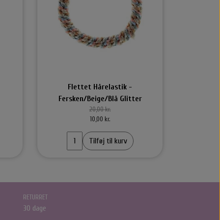
alMineral
By Stær Accessories
ditioner
Rose Hårklemme
Halstørklæder & Tørklæder
Stær Huer
Kasketter
Flettet Hårelastik -
Hårklemmer
Fersken/Beige/Blå Glitter
Scrunchie
20,00 kr.
10,00 kr.
Brocher
Hårelastikker
Tilføj til kurv
Hårnåle
stikker
That’s So Make up
That's So Make Up
RETURRET
30 dage