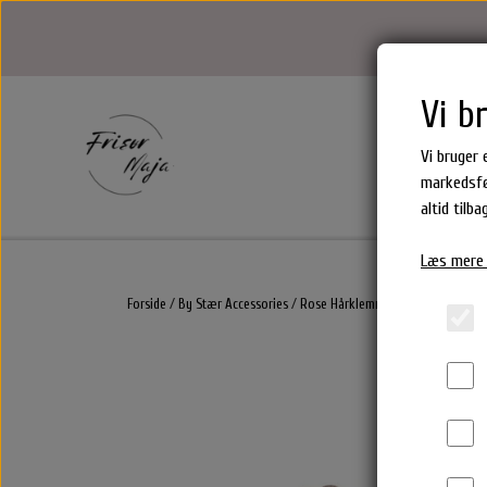
Vi b
Vi bruger 
markedsfø
altid tilb
Hårprodukter
Epres Hårprodukter
Yuaia 
Læs mere 
Shampoo
Hårbør
Milk_shake Hårprodukter
Balsam/Conditioner
Collag
Maria Nila Hårprodukter
Forside
By Stær Accessories
Rose Hårklemme
Rose Hårklemme
Hårkur
Hårpro
Carroten Solcremer
-5
Krøllecreme & Styling creme
Yuaia 
Epres Hårprodukter
Hårlak
Epiic Hårprodukter
Tørshampoo
Waterclouds Hårprodukter
Olie
Marc Inbane