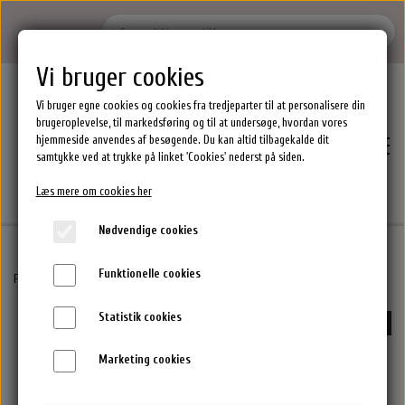
Vi bruger cookies
Vi bruger egne cookies og cookies fra tredjeparter til at personalisere din
brugeroplevelse, til markedsføring og til at undersøge, hvordan vores
hjemmeside anvendes af besøgende. Du kan altid tilbagekalde dit
samtykke ved at trykke på linket 'Cookies' nederst på siden.
Læs mere om cookies her
Nødvendige cookies
Funktionelle cookies
Hjem
Forside
By Stær Accessories
Rita Halstørklæde - Pink
Statistik cookies
-70%
Brands
Marketing cookies
Epres Hårprodukter
Shoppen