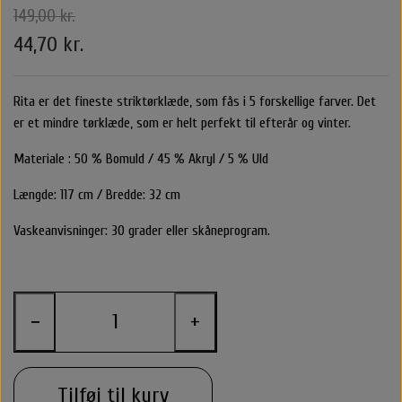
149,00 kr.
Belvu Elastikker
Body Cremer Solcremer & Make up
Shampoo & Conditioner
Glattejern & Krøllejern
Rejse størrelser
Texturespray
Hårkur
44,70 kr.
By stær
Varmebeskyttelse
Styling Apparater
Stylingprodukter
Cremer
Hårkur
Clips
Rita er det fineste striktørklæde, som fås i 5 forskellige farver. Det
er et mindre tørklæde, som er helt perfekt til efterår og vinter.
Nordic Bio Brush Hårbørster
Leave in / Balsam spray
Hovedbundsproblemer
Hårprodukter
Hårbørster
Til Mænd
Føntørrer
Solcreme
Materiale : 50 % Bomuld / 45 % Akryl / 5 % Uld
O&M - OriginalMineral
Saltvandspray & Volumespray
Stylingprodukter
Rejse størelser
Alm. Børster
Accessories
Make up
Længde: 117 cm / Bredde: 32 cm
That's So
Vaskeanvisninger: 30 grader eller skåneprogram.
Carroten Solcremer & Aftersun
Hovedbundsproblemer
Beauty box
Selvbruner
Wet Brush
Hårpynt
Voks
Libling Håraccessories
Hovedbundsproblemer
O&M - OriginalMineral
Yuaia børster
Smykker
−
+
Shampoo & Conditioner
By Stær Accessories
Accessories
Nordic Bio Brush Hårbørster
Rose Hårklemme
Hårkur
Tilføj til kurv