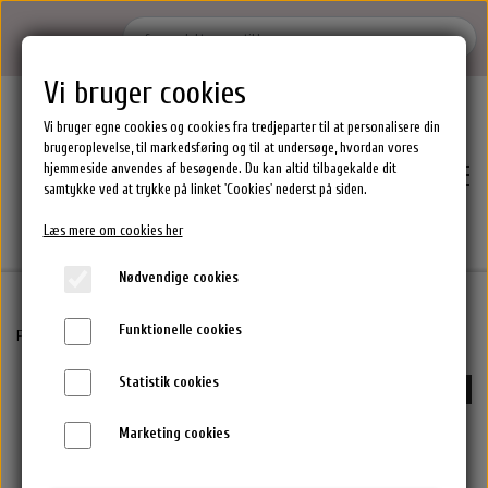
Vi bruger cookies
Vi bruger egne cookies og cookies fra tredjeparter til at personalisere din
brugeroplevelse, til markedsføring og til at undersøge, hvordan vores
hjemmeside anvendes af besøgende. Du kan altid tilbagekalde dit
samtykke ved at trykke på linket 'Cookies' nederst på siden.
Læs mere om cookies her
Nødvendige cookies
Funktionelle cookies
Hjem
Forside
By Stær Smykker
Nicoline Øreringe - 925S
Statistik cookies
-65%
Brands
Marketing cookies
Epres Hårprodukter
Shoppen