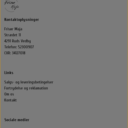
Halstørklæder & Tørklæder
Libling Håraccessories
Nordic Bio Brush
Styling
Kontaktoplysninger
Hårelastikker
Selvbruner
Stær Huer
Frisør Maja
Strædet 11
4291 Ruds Vedby
By Stær Smykker
Hårklemmer
Kasketter
Telefon: 52300907
CVR: 34127018
Belvu Elastikker
Hårklemmer
Scrunchie
Øreringe
Links
That’s So Make up
Elastikker
Scrunchie
Armbånd
Salgs- og leveringsbetingelser
Fortrydelse og reklamation
That's So Make Up
Smykkeskrin
Brocher
Om os
Kontakt
Hårelastikker
Sociale medier
Hårnåle