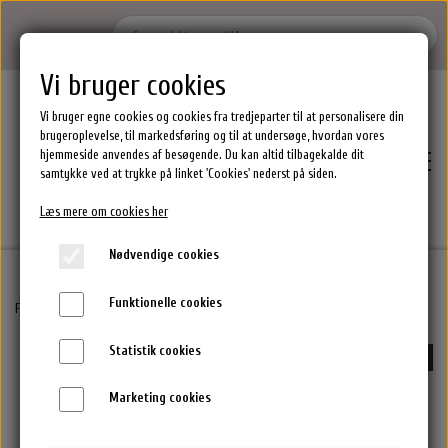
Vi bruger cookies
Vi bruger egne cookies og cookies fra tredjeparter til at personalisere din
brugeroplevelse, til markedsføring og til at undersøge, hvordan vores
hjemmeside anvendes af besøgende. Du kan altid tilbagekalde dit
samtykke ved at trykke på linket 'Cookies' nederst på siden.
Læs mere om cookies her
Nødvendige cookies
Funktionelle cookies
Hjem
Forside
By Stær Smykker
Milla Øreringe - 925S Forgyldt
Statistik cookies
-65%
Brands
Marketing cookies
Epres Hårprodukter
Shoppen