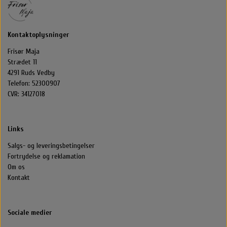
Halstørklæder & Tørklæder
Libling Håraccessories
Nordic Bio Brush
Styling
Kontaktoplysninger
Hårelastikker
Selvbruner
Stær Huer
Frisør Maja
Strædet 11
4291 Ruds Vedby
By Stær Smykker
Hårklemmer
Kasketter
Telefon: 52300907
CVR: 34127018
Belvu Elastikker
Hårklemmer
Scrunchie
Øreringe
Links
That’s So Make up
Elastikker
Scrunchie
Armbånd
Salgs- og leveringsbetingelser
Fortrydelse og reklamation
That's So Make Up
Smykkeskrin
Brocher
Om os
Kontakt
Hårelastikker
Sociale medier
Hårnåle