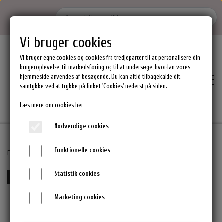
Vi bruger cookies
Vi bruger egne cookies og cookies fra tredjeparter til at personalisere din
brugeroplevelse, til markedsføring og til at undersøge, hvordan vores
hjemmeside anvendes af besøgende. Du kan altid tilbagekalde dit
samtykke ved at trykke på linket 'Cookies' nederst på siden.
Læs mere om cookies her
Nødvendige cookies
Funktionelle cookies
Hjem
Forside
Maria Nila Hårprodukter.
Maria Nila Purifying Cleanse Exfoliating 150 ml
Statistik cookies
15%-25% rabat ved køb af flere MN varer
Brands
Marketing cookies
Epres Hårprodukter
Shoppen