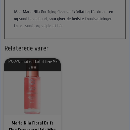
Halstørklæder & Tørklæder
Libling Håraccessories
Nordic Bio Brush
Styling
Med Maria Nila Purifying Cleanse Exfoliating får du en ren
og sund hovedbund, som giver de bedste forudsætninger
for et sundt og velplejet hår.
Hårelastikker
Selvbruner
Stær Huer
By Stær Smykker
Hårklemmer
Kasketter
Relaterede varer
Belvu Elastikker
Hårklemmer
Scrunchie
Øreringe
15%-25% rabat ved køb af flere MN
varer
That’s So Make up
Elastikker
Scrunchie
Armbånd
That's So Make Up
Smykkeskrin
Brocher
Hårelastikker
Maria Nila Floral Drift
Hårnåle
Fine Fragrance Hair Mist