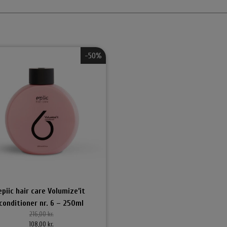
Accessories
Carroten Solcremer & Aftersun
O&M - Origin
Hårpynt
Shampoo & Con
Smykker
Hårkur
-50%
Accessories
Styling
ing Håraccessories
Selvbruner
By Stær Smykker
Belvu Ela
epiic hair care Volumize’it
lastikker
Øreringe
Elastikker
conditioner nr. 6 – 250ml
216,00 kr.
lemmer
Armbånd
108,00 kr.