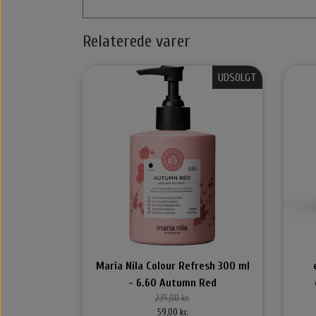
Styling Apparater
Hårbørster
Relaterede varer
Føntørrer
Alm. Børster
Wet Brush
UDSOLGT
Yuaia børster
Nordic Bio Brush Hårbørster
Libl
Maria Nila Colour Refresh 300 ml
Nordic Bio Brush
Håre
- 6.60 Autumn Red
235,00 kr.
Hårk
59,00 kr.