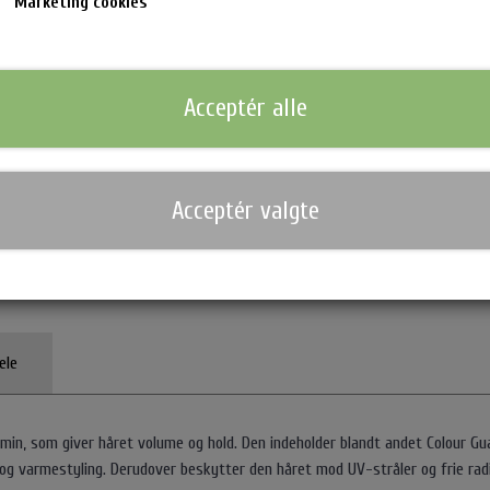
Marketing cookies
håret eller gør det fedtet.
Varen kan desværre ikke købes, da der ikke er flere på lager
Acceptér alle
Giv mig besked når varen kan købes igen
Acceptér valgte
nsen Hårprodukter & Stylere
Waterclouds Hårprodukter
Bo
Shampoo & Conditioner
Cr
n & Krøllejern
Hårkur
So
Til Mænd
Ma
ele
ukter
Stylingprodukter
Se
Hovedbundsproblemer
in, som giver håret volume og hold. Den indeholder blandt andet Colour Gu
g varmestyling. Derudover beskytter den håret mod UV-stråler og frie rad