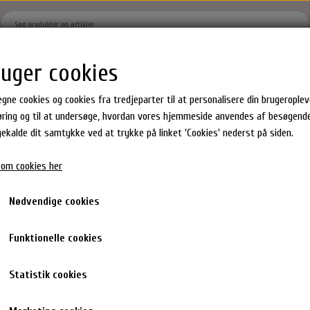
ruger cookies
Hjem
Brands
Shoppen
Om
Kontakt
Gavekort
egne cookies og cookies fra tredjeparter til at personalisere din brugeropleve
ring og til at undersøge, hvordan vores hjemmeside anvendes af besøgende
agekalde dit samtykke ved at trykke på linket 'Cookies' nederst på siden.
Hår produkter
Epres Hårprodukter
Milk_shake Hårprodukter
om cookies her
ster
Hårkur
Shampoo & Balsam
en Gummies
Shampoo
Hårkur & Leave in
e 250 ml
Nødvendige cookies
dukter
Conditioner
Styling
Maria Nila Pure Volume Masqu
GT
hår accesories
Toning Spray
Funktionelle cookies
259,00 kr.
Statistik cookies
Maria Nila Pure Volume Masque er en hårkur et fint eller tyndt hår.