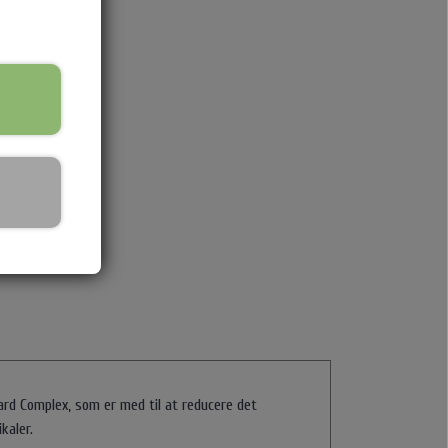
dy Cremer Solcremer & Make up
emer
lcreme
ke up
lvbruner
ard Complex, som er med til at reducere det
ikaler.