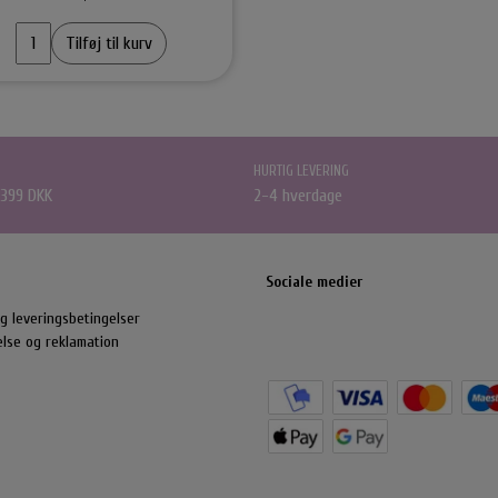
nchie
Smykkeskrin
Tilføj til kurv
HURTIG LEVERING
 399 DKK
2-4 hverdage
Sociale medier
g leveringsbetingelser
else og reklamation