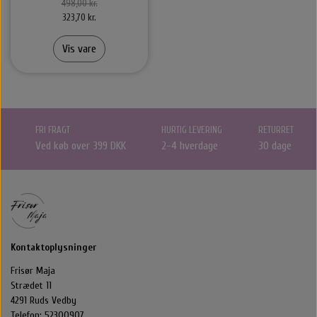
498,00 kr.
323,70 kr.
Vis vare
FRI FRAGT
HURTIG LEVERING
RETURRET
Ved køb over 399 DKK
2-4 hverdage
30 dage
Kontaktoplysninger
Frisør Maja
Strædet 11
4291 Ruds Vedby
Telefon: 52300907