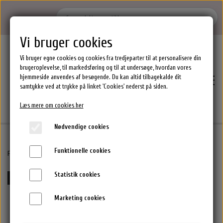
Vi bruger cookies
Vi bruger egne cookies og cookies fra tredjeparter til at personalisere din
brugeroplevelse, til markedsføring og til at undersøge, hvordan vores
hjemmeside anvendes af besøgende. Du kan altid tilbagekalde dit
samtykke ved at trykke på linket 'Cookies' nederst på siden.
Læs mere om cookies her
Nødvendige cookies
Funktionelle cookies
Hjem
Forside
Maria Nila Hårprodukter.
Maria Nila Head And Hair Heal Shampoo 350 ml
Statistik cookies
15%-25% rabat ved køb af flere MN varer
Brands
Marketing cookies
Epres Hårprodukter
Shoppen