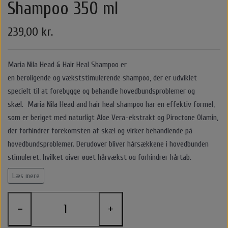
Shampoo 350 ml
Belvu Elastikker
Body Cremer Solcremer & Make up
Shampoo & Conditioner
Glattejern & Krøllejern
Rejse størrelser
Texturespray
Hårkur
239,00 kr.
By stær
Varmebeskyttelse
Styling Apparater
Stylingprodukter
Cremer
Hårkur
Clips
Maria Nila Head & Hair Heal Shampoo er
Nordic Bio Brush Hårbørster
Leave in / Balsam spray
Hovedbundsproblemer
Hårprodukter
Hårbørster
Til Mænd
Føntørrer
Solcreme
en
beroligende
og
vækststimulerende
shampoo, der er udviklet
specielt til at
forebygge og behandle hovedbundsproblemer og
O&M - OriginalMineral
Saltvandspray & Volumespray
Stylingprodukter
Rejse størelser
Alm. Børster
Accessories
Make up
skæl
.
Maria Nila Head and hair heal shampoo har en
effektiv formel
,
som er beriget med naturligt Aloe Vera-ekstrakt og Piroctone Olamin,
That's So
der
forhindrer forekomsten af skæl
og
virker behandlende på
Carroten Solcremer & Aftersun
Hovedbundsproblemer
Beauty box
Selvbruner
Wet Brush
Hårpynt
Voks
hovedbundsproblemer
. Derudover bliver hårsækkene i hovedbunden
Libling Håraccessories
stimuleret, hvilket giver
øget hårvækst
og
forhindrer hårtab
.
Hovedbundsproblemer
O&M - OriginalMineral
Yuaia børster
Smykker
Læs mere
Denne shampoo har en skøn blomsterduft af
hvid jasmin
, og er skabt
Shampoo & Conditioner
By Stær Accessories
Accessories
med Color Guard Complex der
beskytter håret mod UV-stråling
og frie
−
+
radikaler, hvilket medvirker til, at ens hårfarve ikke falmer.
Nordic Bio Brush Hårbørster
Rose Hårklemme
Hårkur