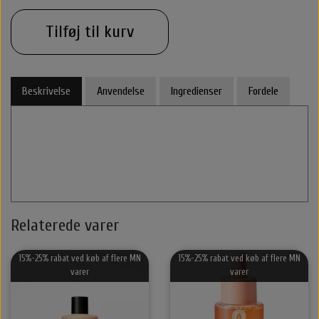
Halstørklæder & Tørklæder
Libling Håraccessories
Nordic Bio Brush
Styling
Tilføj til kurv
Hårelastikker
Selvbruner
Stær Huer
Beskrivelse
Anvendelse
Ingredienser
Fordele
By Stær Smykker
Hårklemmer
Kasketter
Belvu Elastikker
Hårklemmer
Scrunchie
Øreringe
That’s So Make up
Elastikker
Scrunchie
Armbånd
Relaterede varer
That's So Make Up
Smykkeskrin
Brocher
15%-25% rabat ved køb af flere MN
15%-25% rabat ved køb af flere MN
Hårelastikker
varer
varer
Hårnåle