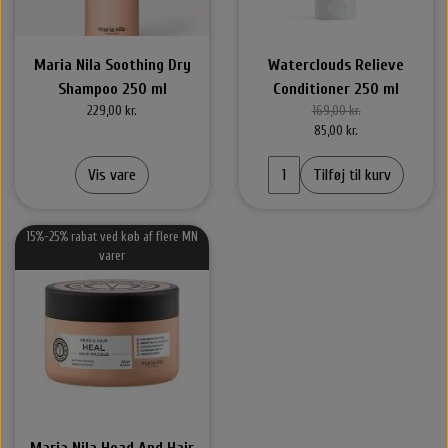
Maria Nila Soothing Dry
Waterclouds Relieve
Shampoo 250 ml
Conditioner 250 ml
229,00 kr.
169,00 kr.
85,00 kr.
Vis vare
Tilføj til kurv
15%-25% rabat ved køb af flere MN
varer
Maria Nila Head And Hair