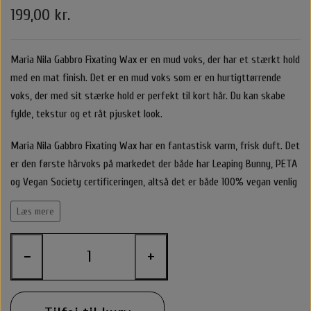
199,00 kr.
Belvu Elastikker
Body Cremer Solcremer & Make up
Shampoo & Conditioner
Glattejern & Krøllejern
Rejse størrelser
Texturespray
Hårkur
By stær
Maria Nila Gabbro Fixating Wax er en mud voks, der har et stærkt hold
Varmebeskyttelse
Styling Apparater
Stylingprodukter
Cremer
Hårkur
Clips
med en mat finish. Det
er en mud voks som er en hurtigttørrende
voks, der med sit stærke hold er perfekt til kort hår. Du kan skabe
Nordic Bio Brush Hårbørster
Leave in / Balsam spray
Hovedbundsproblemer
Hårprodukter
Hårbørster
Til Mænd
Føntørrer
Solcreme
fylde, tekstur og et råt pjusket look.
O&M - OriginalMineral
Saltvandspray & Volumespray
Stylingprodukter
Rejse størelser
Alm. Børster
Accessories
Make up
Maria Nila Gabbro Fixating Wax har en fantastisk varm, frisk duft. Det
er den første hårvoks på markedet der både har Leaping Bunny, PETA
That's So
Carroten Solcremer & Aftersun
Hovedbundsproblemer
Beauty box
Selvbruner
Wet Brush
Hårpynt
Voks
og Vegan Society certificeringen, altså det er både 100% vegan venlig
t og ikke testet på dyr. Der ud over er Gneiss Fixating Wax uden sulfa
Læs mere
Libling Håraccessories
ter og er parabenefri.
Hovedbundsproblemer
O&M - OriginalMineral
Yuaia børster
Smykker
−
+
Shampoo & Conditioner
By Stær Accessories
Accessories
Nordic Bio Brush Hårbørster
Rose Hårklemme
Hårkur