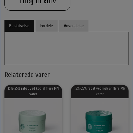
Tilføj til kurv
Halstørklæder & Tørklæder
Libling Håraccessories
Nordic Bio Brush
Styling
Beskrivelse
Fordele
Anvendelse
Hårelastikker
Selvbruner
Stær Huer
By Stær Smykker
Hårklemmer
Kasketter
Belvu Elastikker
Hårklemmer
Scrunchie
Øreringe
Relaterede varer
That’s So Make up
Elastikker
Scrunchie
Armbånd
15%-25% rabat ved køb af flere MN
15%-25% rabat ved køb af flere MN
That's So Make Up
Smykkeskrin
Brocher
varer
varer
Hårelastikker
Hårnåle