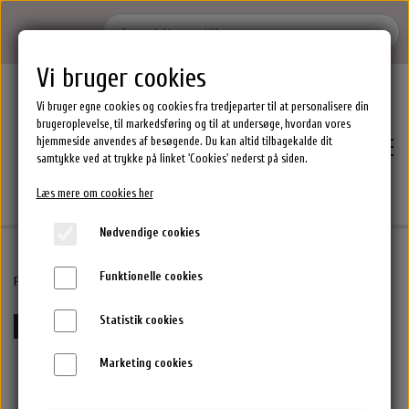
Vi bruger cookies
Vi bruger egne cookies og cookies fra tredjeparter til at personalisere din
brugeroplevelse, til markedsføring og til at undersøge, hvordan vores
hjemmeside anvendes af besøgende. Du kan altid tilbagekalde dit
samtykke ved at trykke på linket 'Cookies' nederst på siden.
Læs mere om cookies her
Nødvendige cookies
Funktionelle cookies
Hjem
Forside
Maria Nila Hårprodukter.
Maria Nila Fixating Wax 100 ml
Statistik cookies
15%-25% rabat ved køb af flere MN varer
Brands
Marketing cookies
Epres Hårprodukter
Shoppen