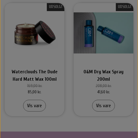
UDSOLGT
UDSOLGT
Waterclouds The Dude
O&M Dry Wax Spray
Hard Matt Wax 100ml
200ml
169,00 kr.
208,00 kr.
85,00 kr.
41,60 kr.
Vis vare
Vis vare