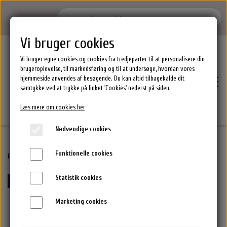
Vi bruger cookies
Vi bruger egne cookies og cookies fra tredjeparter til at personalisere din
brugeroplevelse, til markedsføring og til at undersøge, hvordan vores
hjemmeside anvendes af besøgende. Du kan altid tilbagekalde dit
samtykke ved at trykke på linket 'Cookies' nederst på siden.
Læs mere om cookies her
Nødvendige cookies
Funktionelle cookies
Hjem
Forside
Maria Nila Hårprodukter.
Maria Nila Cleanse Shampoo 350 ml
Statistik cookies
15%-25% rabat ved køb af flere MN varer
Brands
Marketing cookies
Epres Hårprodukter
Shoppen