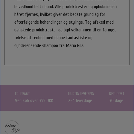
hovedbund helt i bund. Alle produktrester og ophobninger i
Halstørklæder & Tørklæder
Libling Håraccessories
Nordic Bio Brush
Styling
håret fjernes, hvilket giver det bedste grundlag for
efterfølgende behandlinger og stylings. Tag afsked med
Hårelastikker
Selvbruner
Stær Huer
uønskede produktrester og byd velkommen til en fornyet
følelse af renhed med denne fantastiske og
By Stær Smykker
Hårklemmer
Kasketter
dybderensende shampoo fra Maria Nila.
Belvu Elastikker
Hårklemmer
Scrunchie
Øreringe
That’s So Make up
Elastikker
Scrunchie
Armbånd
That's So Make Up
Smykkeskrin
Brocher
FRI FRAGT
HURTIG LEVERING
RETURRET
Ved køb over 399 DKK
2-4 hverdage
30 dage
Hårelastikker
Hårnåle