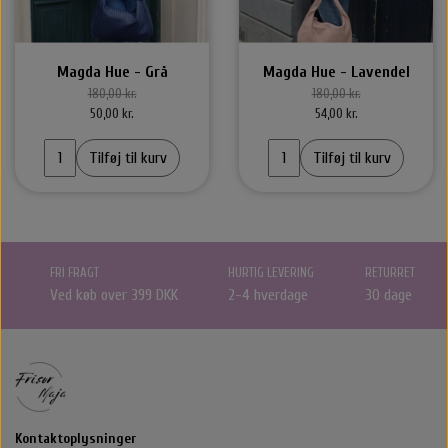
Magda Hue - Grå
Magda Hue - Lavendel
180,00 kr.
180,00 kr.
50,00 kr.
54,00 kr.
Tilføj til kurv
Tilføj til kurv
FRI FRAGT
HURTIG LEVERING
RETURRET
Ved køb over 399 DKK
2-4 hverdage
30 dage
Kontaktoplysninger