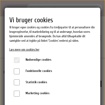
Vi bruger cookies
Vi bruger egne cookies og cookies fra tredjeparter til at personalisere din
brugeroplevelse, til markedsføring og til at undersøge, hvordan vores
hjemmeside anvendes af besøgende. Du kan altid tilbagekalde dit
samtykke ved at trykke på linket 'Cookies' nederst på siden.
Læs mere om cookies her
Nødvendige cookies
Funktionelle cookies
Hjem
Forside
By Stær Accessories
Magda Hue - Creme
Statistik cookies
-50%
Brands
Marketing cookies
Epres Hårprodukter
Shoppen