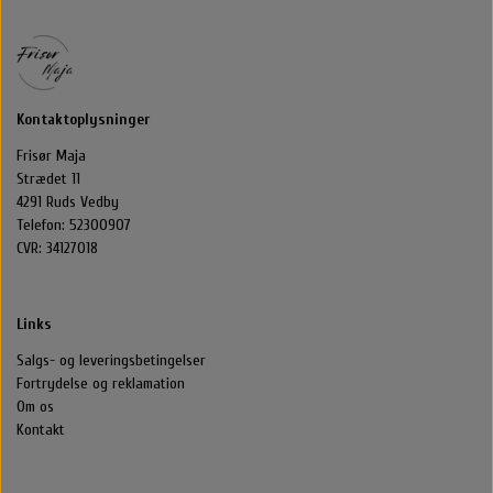
Halstørklæder & Tørklæder
Libling Håraccessories
Nordic Bio Brush
Styling
Hårelastikker
Selvbruner
Stær Huer
Kontaktoplysninger
Frisør Maja
By Stær Smykker
Hårklemmer
Kasketter
Strædet 11
4291 Ruds Vedby
Belvu Elastikker
Hårklemmer
Scrunchie
Øreringe
Telefon: 52300907
CVR: 34127018
That’s So Make up
Elastikker
Scrunchie
Armbånd
Links
That's So Make Up
Smykkeskrin
Brocher
Salgs- og leveringsbetingelser
Fortrydelse og reklamation
Om os
Hårelastikker
Kontakt
Hårnåle