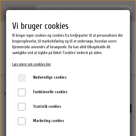
Vi bruger cookies
Vi bruger egne cookies og cookies fra tredjeparter til at personalisere din
brugeroplevelse, til markedsføring og til at undersøge, hvordan vores
hjemmeside anvendes af besøgende. Du kan altid tilbagekalde dit
samtykke ved at trykke på linket 'Cookies' nederst på siden.
Læs mere om cookies her
Nødvendige cookies
Funktionelle cookies
Hjem
Forside
By Stær Accessories
Hårklemmer
Konkylie Hårklemme Råhvid
Statistik cookies
-50%
Brands
Marketing cookies
Epres Hårprodukter
Shoppen