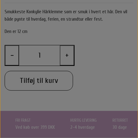
Belvu Elastikker
Body Cremer Solcremer & Make up
Shampoo & Conditioner
Glattejern & Krøllejern
Rejse størrelser
Texturespray
Hårkur
Smukkeste Konkylie Hårklemme som er smuk i hvert et hår. Den vil
både pynte til hverdag, ferien, en strandtur eller fest.
By stær
Varmebeskyttelse
Styling Apparater
Stylingprodukter
Cremer
Hårkur
Clips
Den er 12 cm
Nordic Bio Brush Hårbørster
Leave in / Balsam spray
Hovedbundsproblemer
Hårprodukter
Hårbørster
Til Mænd
Føntørrer
Solcreme
−
+
O&M - OriginalMineral
Saltvandspray & Volumespray
Stylingprodukter
Rejse størelser
Alm. Børster
Accessories
Make up
That's So
Tilføj til kurv
Carroten Solcremer & Aftersun
Hovedbundsproblemer
Beauty box
Selvbruner
Wet Brush
Hårpynt
Voks
Libling Håraccessories
Hovedbundsproblemer
O&M - OriginalMineral
Yuaia børster
Smykker
Shampoo & Conditioner
By Stær Accessories
Accessories
FRI FRAGT
HURTIG LEVERING
RETURRET
Ved køb over 399 DKK
2-4 hverdage
30 dage
Nordic Bio Brush Hårbørster
Rose Hårklemme
Hårkur