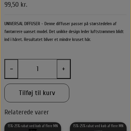
99,50 kr.
Belvu Elastikker
Body Cremer Solcremer & Make up
Shampoo & Conditioner
Glattejern & Krøllejern
Rejse størrelser
Texturespray
Hårkur
UNIVERSAL DIFFUSER -
Denne diffuser passer på størstedelen af
By stær
Varmebeskyttelse
Styling Apparater
Stylingprodukter
Cremer
Hårkur
Clips
føntørrere uanset model. Det unikke design leder luftstrømmen blidt
ind i håret. Resultatet bliver et mindre kruset hår.
Nordic Bio Brush Hårbørster
Leave in / Balsam spray
Hovedbundsproblemer
Hårprodukter
Hårbørster
Til Mænd
Føntørrer
Solcreme
O&M - OriginalMineral
Saltvandspray & Volumespray
Stylingprodukter
Rejse størelser
Alm. Børster
Accessories
Make up
−
+
That's So
Carroten Solcremer & Aftersun
Hovedbundsproblemer
Beauty box
Selvbruner
Wet Brush
Hårpynt
Voks
Libling Håraccessories
Tilføj til kurv
Hovedbundsproblemer
O&M - OriginalMineral
Yuaia børster
Smykker
Shampoo & Conditioner
By Stær Accessories
Accessories
Relaterede varer
Nordic Bio Brush Hårbørster
Rose Hårklemme
Hårkur
15%-25% rabat ved køb af flere MN
15%-25% rabat ved køb af flere MN