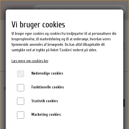
Vi bruger cookies
Vi bruger egne cookies og cookies fra tredjeparter til at personalisere din
brugeroplevelse, til markedsføring og til at undersøge, hvordan vores
hjemmeside anvendes af besøgende. Du kan altid tilbagekalde dit
samtykke ved at trykke på linket 'Cookies' nederst på siden.
Læs mere om cookies her
Nødvendige cookies
Funktionelle cookies
Hjem
Forside
HH-Simonsen Hårprodukter & Stylere
HH-Simonsen Universal Defuser Til Fø
Statistik cookies
-50%
Brands
Marketing cookies
Epres Hårprodukter
Shoppen