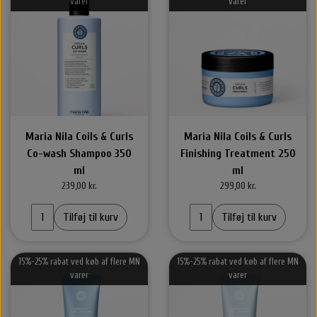
varer
varer
Halstørklæder & Tørklæder
Libling Håraccessories
Nordic Bio Brush
Styling
Hårelastikker
Selvbruner
Stær Huer
By Stær Smykker
Hårklemmer
Kasketter
Maria Nila Coils & Curls
Maria Nila Coils & Curls
Belvu Elastikker
Hårklemmer
Scrunchie
Øreringe
Co-wash Shampoo 350
Finishing Treatment 250
ml
ml
That’s So Make up
Elastikker
Scrunchie
Armbånd
239,00 kr.
299,00 kr.
Tilføj til kurv
Tilføj til kurv
That's So Make Up
Smykkeskrin
Brocher
Hårelastikker
15%-25% rabat ved køb af flere MN
15%-25% rabat ved køb af flere MN
varer
varer
Hårnåle