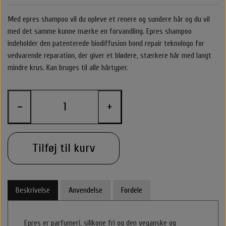
Belvu Elastikker
Body Cremer Solcremer & Make up
Shampoo & Conditioner
Glattejern & Krøllejern
Rejse størrelser
Texturespray
Hårkur
Med epres shampoo vil du opleve et renere og sundere hår og du vil
med det samme kunne mærke en forvandling.
Epres shampoo
By stær
indeholder den patenterede biodiffusion bond repair teknologo for
Varmebeskyttelse
Styling Apparater
Stylingprodukter
Cremer
Hårkur
Clips
vedvarende reparation, der giver et blødere, stærkere hår med langt
mindre krus. Kan bruges til alle hårtyper.
Nordic Bio Brush Hårbørster
Leave in / Balsam spray
Hovedbundsproblemer
Hårprodukter
Hårbørster
Til Mænd
Føntørrer
Solcreme
O&M - OriginalMineral
Saltvandspray & Volumespray
Stylingprodukter
Rejse størelser
Alm. Børster
Accessories
Make up
−
+
That's So
Carroten Solcremer & Aftersun
Hovedbundsproblemer
Beauty box
Selvbruner
Wet Brush
Hårpynt
Voks
Tilføj til kurv
Libling Håraccessories
Hovedbundsproblemer
O&M - OriginalMineral
Yuaia børster
Smykker
Shampoo & Conditioner
By Stær Accessories
Accessories
Beskrivelse
Anvendelse
Fordele
Nordic Bio Brush Hårbørster
Rose Hårklemme
Hårkur
Epres er parfumeri, silikone fri og den veganske og