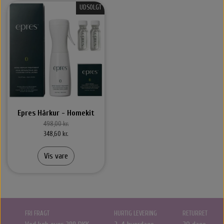
UDSOLGT
Epres Hårkur - Homekit
498,00 kr.
348,60 kr.
Vis vare
FRI FRAGT
HURTIG LEVERING
RETURRET