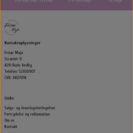
Ved køb over 399 DKK
2-4 hverdage
30 dage
Kontaktoplysninger
Frisør Maja
Strædet 11
4291 Ruds Vedby
Telefon: 52300907
CVR: 34127018
Links
Salgs- og leveringsbetingelser
Fortrydelse og reklamation
Om os
Kontakt