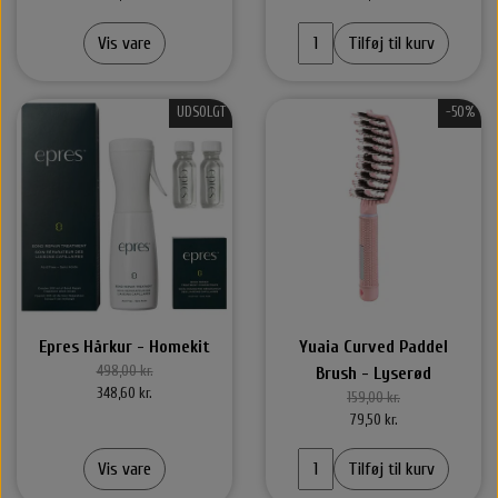
Vis vare
Tilføj til kurv
UDSOLGT
-50%
Epres Hårkur - Homekit
Yuaia Curved Paddel
498,00 kr.
Brush - Lyserød
348,60 kr.
159,00 kr.
79,50 kr.
Vis vare
Tilføj til kurv