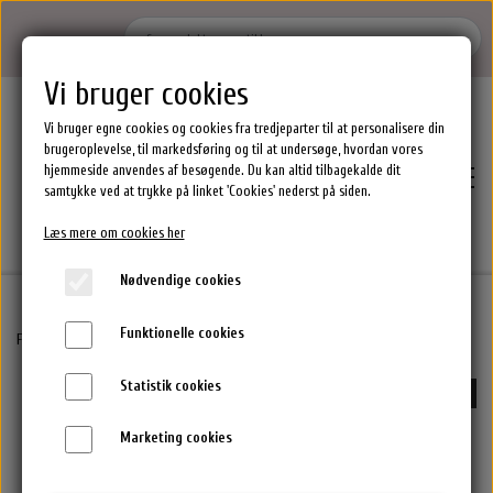
Vi bruger cookies
Vi bruger egne cookies og cookies fra tredjeparter til at personalisere din
brugeroplevelse, til markedsføring og til at undersøge, hvordan vores
hjemmeside anvendes af besøgende. Du kan altid tilbagekalde dit
samtykke ved at trykke på linket 'Cookies' nederst på siden.
Læs mere om cookies her
Nødvendige cookies
Funktionelle cookies
Hjem
Forside
Epres Hårprodukter
Epres Shampoo 350ml
Statistik cookies
-30%
Brands
Marketing cookies
Epres Hårprodukter
Shoppen