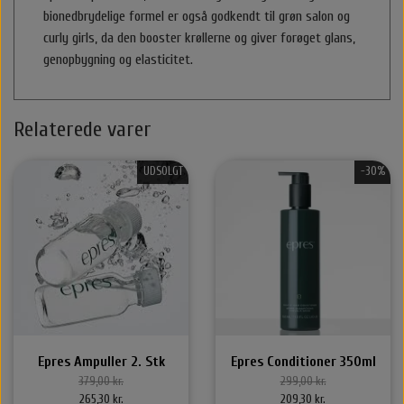
bionedbrydelige formel er også godkendt til grøn salon og
Halstørklæder & Tørklæder
Libling Håraccessories
Nordic Bio Brush
Styling
curly girls, da den booster krøllerne og giver forøget glans,
genopbygning og elasticitet.
Hårelastikker
Selvbruner
Stær Huer
Relaterede varer
By Stær Smykker
Hårklemmer
Kasketter
UDSOLGT
-30%
Belvu Elastikker
Hårklemmer
Scrunchie
Øreringe
That’s So Make up
Elastikker
Scrunchie
Armbånd
That's So Make Up
Smykkeskrin
Brocher
Hårelastikker
Epres Ampuller 2. Stk
Epres Conditioner 350ml
379,00 kr.
299,00 kr.
Hårnåle
265,30 kr.
209,30 kr.