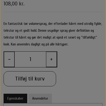
108,00 kr.
Belvu Elastikker
Body Cremer Solcremer & Make up
Shampoo & Conditioner
Glattejern & Krøllejern
Rejse størrelser
Texturespray
Hårkur
By stær
Varmebeskyttelse
Styling Apparater
Stylingprodukter
Cremer
Hårkur
Clips
En fantastisk tør volumespray, der efterlader håret med utrolig fylde,
tekstur og et godt hold. Denne usynlige spray giver definition og
Nordic Bio Brush Hårbørster
Leave in / Balsam spray
Hovedbundsproblemer
Hårprodukter
Hårbørster
Til Mænd
Føntørrer
Solcreme
tekstur til håret og gør det muligt at opnå et sexet og ”tilfældigt”
look. Kan anvendes dagligt og på alle hårtyper.
O&M - OriginalMineral
Saltvandspray & Volumespray
Stylingprodukter
Rejse størelser
Alm. Børster
Accessories
Make up
−
+
That's So
Carroten Solcremer & Aftersun
Hovedbundsproblemer
Beauty box
Selvbruner
Wet Brush
Hårpynt
Voks
Libling Håraccessories
Hovedbundsproblemer
O&M - OriginalMineral
Yuaia børster
Smykker
Tilføj til kurv
Shampoo & Conditioner
By Stær Accessories
Accessories
Egenskaber
Anvendelse
Nordic Bio Brush Hårbørster
Rose Hårklemme
Hårkur