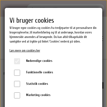
Vi bruger cookies
Vi bruger egne cookies og cookies fra tredjeparter til at personalisere din
brugeroplevelse, til markedsføring og til at undersøge, hvordan vores
hjemmeside anvendes af besøgende. Du kan altid tilbagekalde dit
samtykke ved at trykke på linket 'Cookies' nederst på siden.
Læs mere om cookies her
Nødvendige cookies
Funktionelle cookies
Hjem
Forside
Epiic Hårprodukter
epiic hair care Texturize’it texturizing spray nr. 21 – 250ml
Statistik cookies
-50%
Brands
Marketing cookies
Epres Hårprodukter
Shoppen