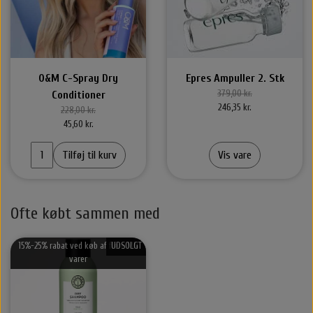
O&M C-Spray Dry
Epres Ampuller 2. Stk
379,00 kr.
Conditioner
246,35 kr.
228,00 kr.
45,60 kr.
Tilføj til kurv
Vis vare
Ofte købt sammen med
15%-25% rabat ved køb af flere MN
UDSOLGT
varer