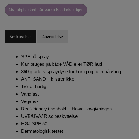
Giv mig besked når varen kan købes igen
Halstørklæder & Tørklæder
Libling Håraccessories
Nordic Bio Brush
Styling
Hårelastikker
Selvbruner
Stær Huer
Beskrivelse
Anvendelse
By Stær Smykker
Hårklemmer
Kasketter
SPF på spray
Belvu Elastikker
Hårklemmer
Scrunchie
Øreringe
Kan bruges på både VÅD eller TØR hud
360 graders spraydyse for hurtig og nem påføring
ANTI SAND – klistrer ikke
That’s So Make up
Elastikker
Scrunchie
Armbånd
Tørrer hurtigt
Vandfast
That's So Make Up
Smykkeskrin
Brocher
Vegansk
Reef-friendly i henhold til Hawaii lovgivningen
Hårelastikker
UVB/UVA/IR solbeskyttelse
HØJ SPF 50
Dermatologisk testet
Hårnåle