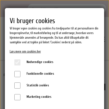
Vi bruger cookies
Vi bruger egne cookies og cookies fra tredjeparter til at personalisere din
brugeroplevelse, til markedsføring og til at undersøge, hvordan vores
hjemmeside anvendes af besøgende. Du kan altid tilbagekalde dit
samtykke ved at trykke på linket 'Cookies' nederst på siden.
Læs mere om cookies her
Nødvendige cookies
Funktionelle cookies
Hjem
Forside
Carroten Solcremer & Aftersun
Dry Mist Kids Wet/Dry SPF 50 - 200 ml
Statistik cookies
UDSOLGT
Brands
Marketing cookies
Epres Hårprodukter
Shoppen