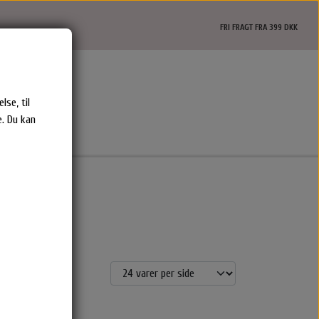
FRI FRAGT FRA 399 DKK
lse, til
. Du kan
Epiic Hårprodukter
Shampoo & Balsam
Hårkur
Styling
Rejse størrelser