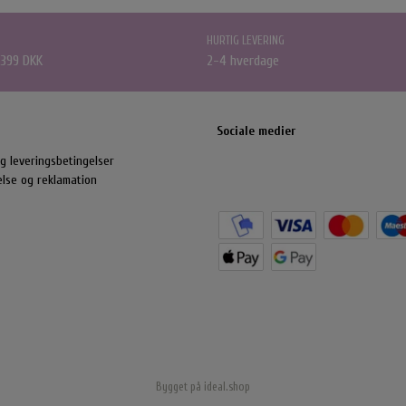
Accessories
Carroten Solcremer & Aftersun
O&M - Origin
HURTIG LEVERING
Hårpynt
Shampoo & Con
 399 DKK
2-4 hverdage
Smykker
Hårkur
Accessories
Styling
Sociale medier
g leveringsbetingelser
else og reklamation
ing Håraccessories
Selvbruner
By Stær Smykker
Belvu Ela
lastikker
Øreringe
Elastikker
lemmer
Armbånd
Bygget på
ideal.shop