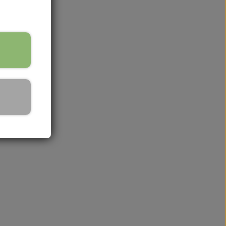
dy Cremer Solcremer & Make up
emer
lcreme
ke up
lvbruner