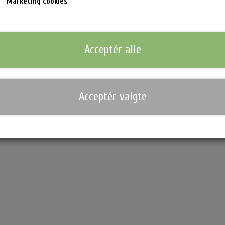
Marketing cookies
Acceptér alle
Acceptér valgte
nsen Hårprodukter & Stylere
Waterclouds Hårprodukter
Bo
Shampoo & Conditioner
Cr
n & Krøllejern
Hårkur
So
Til Mænd
Ma
ukter
Stylingprodukter
Se
Hovedbundsproblemer