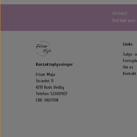
Styling Apparater
Hårbørster
FRI FRAGT
Føntørrer
Alm. Børster
Ved køb over
Wet Brush
Yuaia børster
Links
Salgs- o
Fortryd
Kontaktoplysninger
Om os
Kontakt
Frisør Maja
Strædet 11
4291 Ruds Vedby
Telefon: 52300907
CVR: 34127018
Nordic Bio Brush Hårbørster
Libl
Nordic Bio Brush
Håre
Hårk