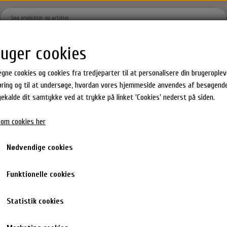
ruger cookies
Hjem
Brands
Shoppen
Om
Kontakt
Gavekort
egne cookies og cookies fra tredjeparter til at personalisere din brugeropleve
ring og til at undersøge, hvordan vores hjemmeside anvendes af besøgende
agekalde dit samtykke ved at trykke på linket 'Cookies' nederst på siden.
Hår produkter
Epres Hårprodukter
Milk_shake Hårprodukter
om cookies her
ster
Hårkur
Shampoo & Balsam
en Gummies
Shampoo
Hårkur & Leave in
Nødvendige cookies
dukter
Conditioner
Styling
hår accesories
Toning Spray
Funktionelle cookies
Statistik cookies