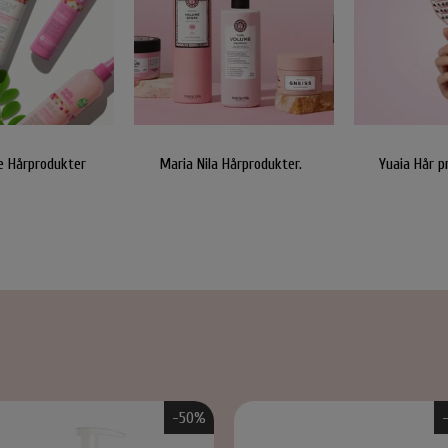
Accessories
Carroten Solcremer & Aftersun
O&M - Origin
Hårpynt
Shampoo & Con
Smykker
Hårkur
Accessories
Styling
e Hårprodukter
Maria Nila Hårprodukter.
Yuaia Hår p
ing Håraccessories
Selvbruner
By Stær Smykker
Belvu Ela
lastikker
Øreringe
Elastikker
-50%
lemmer
Armbånd