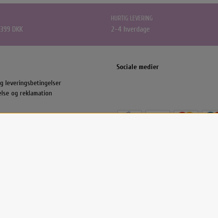
HURTIG LEVERING
 399 DKK
2-4 hverdage
Sociale medier
g leveringsbetingelser
else og reklamation
Bygget på
ideal.shop