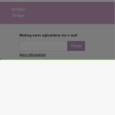
RETURRET
30 dage
Modtag vores nyhedsbrev via e-mail
Tilmeld
(mere information)