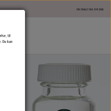
FRI FRAGT FRA 399 DKK
lse, til
. Du kan
Epiic Hårprodukter
Shampoo & Balsam
Hårkur
Styling
Rejse størrelser
s