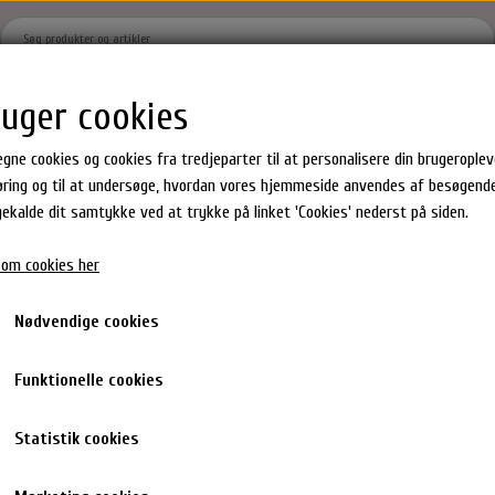
ruger cookies
Hjem
Brands
Shoppen
Om
Kontakt
Gavekort
egne cookies og cookies fra tredjeparter til at personalisere din brugeropleve
ring og til at undersøge, hvordan vores hjemmeside anvendes af besøgende
agekalde dit samtykke ved at trykke på linket 'Cookies' nederst på siden.
Hår produkter
Epres Hårprodukter
Milk_shake Hårprodukter
om cookies her
ster
Hårkur
Shampoo & Balsam
en Gummies
Shampoo
Hårkur & Leave in
Nødvendige cookies
dukter
Conditioner
Styling
hår accesories
Toning Spray
Funktionelle cookies
Statistik cookies
Altid gode tilbud på Epre