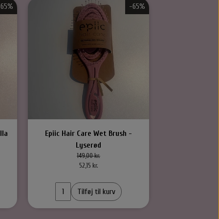
-65%
-65%
lla
Epiic Hair Care Wet Brush -
Epiic Hair Care
Lyserød
lys
149,00 kr.
149,
52,15 kr.
52,
Tilføj til kurv
Til