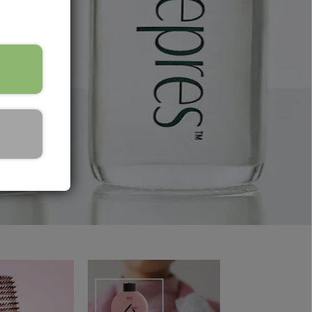
dy Cremer Solcremer & Make up
emer
lcreme
ke up
lvbruner