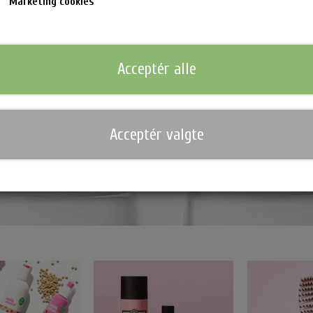
Marketing cookies
Must have produktet til skadet hår
Acceptér alle
Køb det her
Acceptér valgte
nsen Hårprodukter & Stylere
Waterclouds Hårprodukter
Bo
Shampoo & Conditioner
Cr
n & Krøllejern
Hårkur
So
Til Mænd
Ma
ukter
Stylingprodukter
Se
Hovedbundsproblemer