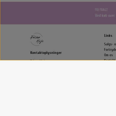
FRI FRAGT
Ved køb over
Links
Salgs- o
Fortryd
Kontaktoplysninger
Om os
Kontakt
Frisør Maja
Strædet 11
4291 Ruds Vedby
Telefon: 52300907
CVR: 34127018