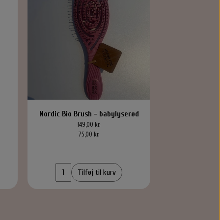
Nordic Bio Brush - babylyserød
Maria Nila Stru
149,00 kr.
Builde
75,00 kr.
349,
Tilføj til kurv
Til